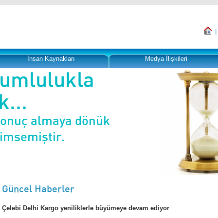
İnsan Kaynakları
Medya İlişkileri
rumlulukla
...
sonuç almaya dönük
nimsemiştir.
Güncel Haberler
Çelebi Delhi Kargo yeniliklerle büyümeye devam ediyor