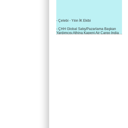
- Çelebi - Yılın İK Ekibi
- ÇHH Global Satış/Pazarlama Başkan
Yardımcısı Athina Kapeni Air Cargo India
etkinliğinde panele katıldı
- Çelebi Delhi Kargo'ya : Yılın Cargo
Hizmet Sağlayıcısı" Ödülü!
- 8.1.2016 / Çelebi Genel Müdürlük - Yeni
Yılın İlk Buluşması
- 1Goal/1Team/1Company- 8.1.2016 /
Çelebi Aviation Holding's First Event of the
New Year
- Çelebi Delhi Yer Hizmetleri'nden Cathay
Pacific Kargo'ya ramp hizmeti başladı
- ÇelebiNas'dan Cathay Pacific'e yolcu,
ramp, kargo, depolama hizmeti bir arada!
- Havaalanı Yer Hizmetleri kategorisinde
2015 Skalite Ödülü Çelebi Hava
Servisi'nin oldu!
- G20 Zirvesinde Çelebi Hava Servisi