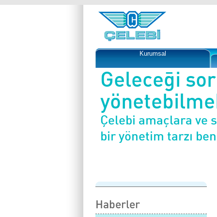
Kurumsal
Geleceği so
yönetebilmek
Çelebi amaçlara ve 
bir yönetim tarzı be
Haberler