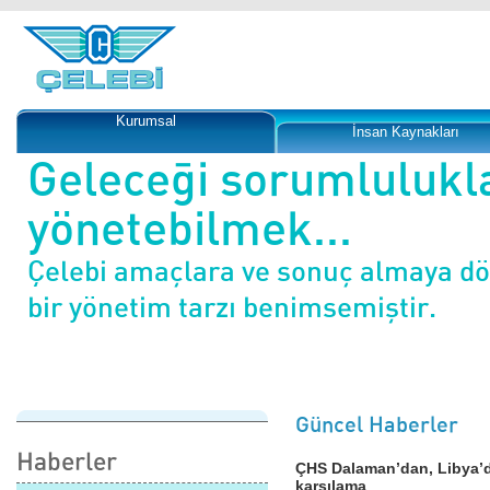
Kurumsal
İnsan Kaynakları
Geleceği sorumlulukl
yönetebilmek...
Çelebi amaçlara ve sonuç almaya d
bir yönetim tarzı benimsemiştir.
Güncel Haberler
Haberler
ÇHS Dalaman’dan, Libya’d
karşılama