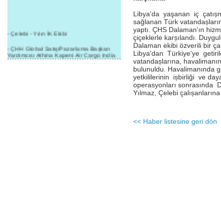
Libya'da yaşanan iç çatıșm
sağlanan Türk vatandașların
yaptı. ÇHS Dalaman'ın hizme
- Çelebi - Yılın İK Ekibi
çiçeklerle karșılandı. Duyg
Dalaman ekibi özverili bir ç
- ÇHH Global Satış/Pazarlama Başkan
Libya'dan Türkiye'ye getiril
Yardımcısı Athina Kapeni Air Cargo India
vatandașlarına, havalimanı
etkinliğinde panele katıldı
bulunuldu. Havalimanında g
- Çelebi Delhi Kargo'ya : Yılın Cargo
yetkililerinin ișbirliği ve d
Hizmet Sağlayıcısı" Ödülü!
operasyonları sonrasınd
Yılmaz, Çelebi çalıșanlarına t
- 8.1.2016 / Çelebi Genel Müdürlük - Yeni
Yılın İlk Buluşması
- 1Goal/1Team/1Company- 8.1.2016 /
<< Haber listesine geri dön
Çelebi Aviation Holding's First Event of the
New Year
- Çelebi Delhi Yer Hizmetleri'nden Cathay
Pacific Kargo'ya ramp hizmeti başladı
- ÇelebiNas'dan Cathay Pacific'e yolcu,
ramp, kargo, depolama hizmeti bir arada!
- Havaalanı Yer Hizmetleri kategorisinde
2015 Skalite Ödülü Çelebi Hava
Servisi'nin oldu!
- G20 Zirvesinde Çelebi Hava Servisi