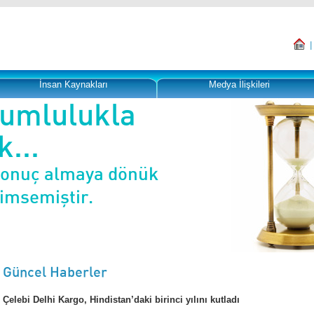
İnsan Kaynakları
Medya İlişkileri
rumlulukla
...
sonuç almaya dönük
nimsemiştir.
Güncel Haberler
Çelebi Delhi Kargo, Hindistan’daki birinci yılını kutladı