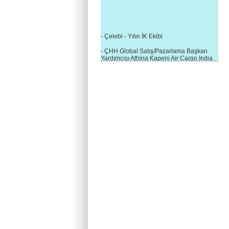
- Çelebi - Yılın İK Ekibi
- ÇHH Global Satış/Pazarlama Başkan
Yardımcısı Athina Kapeni Air Cargo India
etkinliğinde panele katıldı
- Çelebi Delhi Kargo'ya : Yılın Cargo
Hizmet Sağlayıcısı" Ödülü!
- 8.1.2016 / Çelebi Genel Müdürlük - Yeni
Yılın İlk Buluşması
- 1Goal/1Team/1Company- 8.1.2016 /
Çelebi Aviation Holding's First Event of the
New Year
- Çelebi Delhi Yer Hizmetleri'nden Cathay
Pacific Kargo'ya ramp hizmeti başladı
- ÇelebiNas'dan Cathay Pacific'e yolcu,
ramp, kargo, depolama hizmeti bir arada!
- Havaalanı Yer Hizmetleri kategorisinde
2015 Skalite Ödülü Çelebi Hava
Servisi'nin oldu!
- G20 Zirvesinde Çelebi Hava Servisi