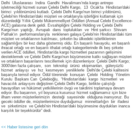
Delhi Uluslararası Indira Gandhi Havalimanı'nda kargo antrepo
ișletmeciliği hizmeti sunan Çelebi Delhi Kargo, 13 Ocak'ta Hindistan'daki
birinci yıldönümünü kutladı. Çelebi Delhi Kargo'nun birinci yıldönümü,
Çelebi'nin Hindistan'daki müșteri ve ortaklarıyla ișbirliğini kutlamak için
düzenlediği Yıllık Çelebi Mükemmelliyet Ödülleri (Annual Celebi Excellence-
ACE) galasına denk geldi. Evsahipliğini Çelebi Holding ve Çelebi Delhi
Kargo'nun yaptığı, Avrupalı dans toplulukları ve Hint șarkıcı Shivam
Pathak'ın performanslarıyla renklenen galaya Çelebi'nin Hindistan'daki tüm
müșteri ve ortaklarının katılması, șirketin bu ülkedeki ișbirliklerinin
sağlamlığını bir kez daha göstermiș oldu. En bașarılı havayolu, en bașarılı
ihracat ortağı ve en bașarılı ithalat ortağı kategorilerinde ilk beș șirkete
verilen ACE ödülleri, Hindistan'da kargo hizmetleri pazarının gelișimini
desteklemek ve Çelebi Delhi Kargo'nun büyümesine katkı sağlayan müșteri
ve ortakların bașarılarını tescillemek için düzenleniyor. Çelebi Delhi Kargo;
3000'den fazla çalıșanı, son teknoloji ürünü ekipmanları, güleryüzlü
hizmet anlayıșı ve hız kesmeyen yeniliklerle Delhi'de Çelebi kalitesini
bașarıyla temsil ediyor. Ödül töreninde konușan Çelebi Holding Yönetim
Kurulu Bașkanı Can Çelebioğlu, “Hindistan'daki kargo hizmetleri ve
havacılık anlayıșını değiștiren Çelebi Delhi Kargo, birlikte çalıștığı
havayolları ve hükümet yetkililerinin övgü ve takdirini toplamaya devam
ediyor. Bu bașarının, yıl boyunca kusursuz hizmet sağlamamız için bize
ilham veren müșterilerimizin desteği sayesinde olduğuna inanıyoruz. Bu
geceki ödüller de, müșterilerimize duyduğumuz minnettarlığın bir ifadesi
ve șirketimize ve Çelebi'nin Hindistan'daki büyümesine duydukları inanca
karșılık bir teșekkürdür” dedi.
<< Haber listesine geri dön