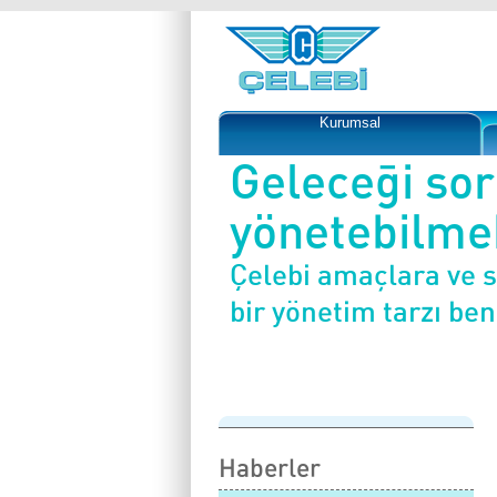
Kurumsal
Geleceği so
yönetebilmek
Çelebi amaçlara ve 
bir yönetim tarzı be
Haberler