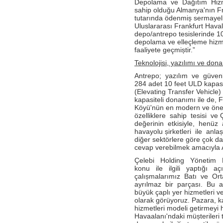
Depolama ve Dağıtım Hizme
Antalya İstasyonu Ekibinden Kusursuz
Hizmet!
sahip olduğu Almanya'nın F
tutarında ödenmiș sermayeli
- Çelebi Havacılık Holding Grup CEO
Uluslararası Frankfurt Hav
Onno Boots "Air Cargo Update"
depo/antrepo tesislerinde 10
Dergisi'nde
depolama ve elleçleme hizm
faaliyete geçmiștir.”
- Çelebi Koşu Takımı "Çelebrities"'TOÇEV
yardımseverlik koşusunda!
Teknolojisi, yazılımı ve dona
- Çelebi Havacılık Grup CEO'su Onno
Antrepo; yazılım ve güvenl
Boots Endonezya Havaalanları ve
284 adet 10 feet ULD kapas
Havacılık Forumunda Konuşmacı Oldu
(Elevating Transfer Vehicle) 
kapasiteli donanımı ile de,
- Çelebi Delhi Yer Hizmetleri ISAGO
Köyü'nün en modern ve önem
denetimi başarı ile tamamlandı!
özelliklere sahip tesisi ve
- Canan Çelebioğlu DEIK Türkiye-
değerinin etkisiyle, henü
Hindistan İş Konseyi Başkanı seçildi
havayolu șirketleri ile a
diğer sektörlere göre çok da
- ÇHS Bodrum İstasyonu "Engelsiz
cevap verebilmek amacıyla A
Havaalanı Kuruluşu" Sertifikasını aldı!
Çelebi Holding Yönetim
- ÇHS Dalaman İstasyonu "Engelsiz
konu ile ilgili yaptığı aç
Havaalanı Kuruluşu" Sertifikasını aldı!
çalıșmalarımız Batı ve Ort
ayrılmaz bir parçası. Bu at
- Çelebi Havacılık Holding Mali İşler
büyük çaplı yer hizmetleri v
Başkanı Elvan Hamidoğlu iki konferansta
olarak görüyoruz. Pazara, kal
konuşmacı idi.
hizmetleri modeli getirmeyi 
- Sayın Canan Çelebioğlu DEIK Türkiye-
Havaalanı'ndaki müșterileri 
Hindistan İş Konseyi Başkanı seçildi.