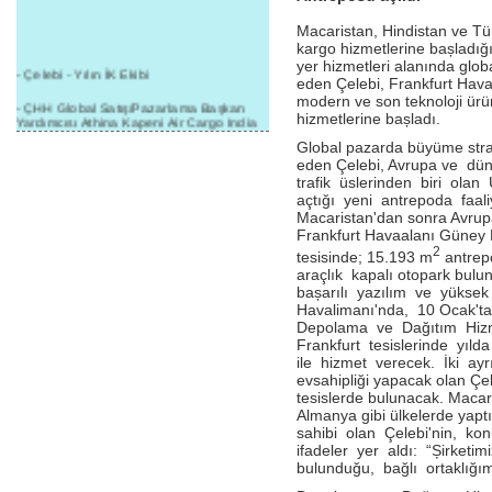
Macaristan, Hindistan ve Tür
kargo hizmetlerine bașladığ
yer hizmetleri alanında glob
- Çelebi - Yılın İK Ekibi
eden Çelebi, Frankfurt Hav
modern ve son teknoloji ürü
- ÇHH Global Satış/Pazarlama Başkan
hizmetlerine bașladı.
Yardımcısı Athina Kapeni Air Cargo India
etkinliğinde panele katıldı
Global pazarda büyüme stra
eden Çelebi, Avrupa ve d
- Çelebi Delhi Kargo'ya : Yılın Cargo
trafik üslerinden biri olan
Hizmet Sağlayıcısı" Ödülü!
açtığı yeni antrepoda faaliy
- 8.1.2016 / Çelebi Genel Müdürlük - Yeni
Macaristan'dan sonra Avrupa
Yılın İlk Buluşması
Frankfurt Havaalanı Güney 
2
tesisinde; 15.193 m
antrep
- 1Goal/1Team/1Company- 8.1.2016 /
araçlık kapalı otopark bul
Çelebi Aviation Holding's First Event of the
bașarılı yazılım ve yüksek 
New Year
Havalimanı'nda, 10 Ocak'ta
- Çelebi Delhi Yer Hizmetleri'nden Cathay
Depolama ve Dağıtım Hizm
Pacific Kargo'ya ramp hizmeti başladı
Frankfurt tesislerinde yıl
ile hizmet verecek. İki ayr
- ÇelebiNas'dan Cathay Pacific'e yolcu,
evsahipliği yapacak olan Çel
ramp, kargo, depolama hizmeti bir arada!
tesislerde bulunacak. Maca
Almanya gibi ülkelerde yaptı
- Havaalanı Yer Hizmetleri kategorisinde
sahibi olan Çelebi'nin, kon
2015 Skalite Ödülü Çelebi Hava
Servisi'nin oldu!
ifadeler yer aldı: “Șirketim
bulunduğu, bağlı ortaklığı
- G20 Zirvesinde Çelebi Hava Servisi