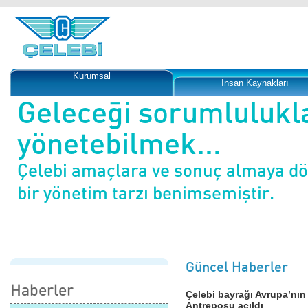
Kurumsal
İnsan Kaynakları
Geleceği sorumlulukl
yönetebilmek...
Çelebi amaçlara ve sonuç almaya d
bir yönetim tarzı benimsemiştir.
Güncel Haberler
Haberler
Çelebi bayrağı Avrupa’nın
Antreposu açıldı