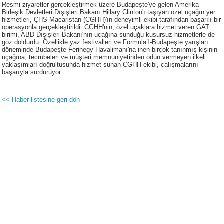
Resmi ziyaretler gerçekleştirmek üzere Budapeşte'ye gelen Amerika
Birleşik Devletleri Dışişleri Bakanı Hillary Clinton'ı taşıyan özel uçağın yer
hizmetleri, ÇHS Macaristan (CGHH)'ın deneyimli ekibi tarafından başarılı bir
operasyonla gerçekleştirildi. CGHH'nin, özel uçaklara hizmet veren GAT
birimi, ABD Dışişleri Bakanı'nın uçağına sunduğu kusursuz hizmetlerle de
göz doldurdu. Özellikle yaz festivalleri ve Formula1-Budapeşte yarışları
döneminde Budapeşte Ferihegy Havalimanı'na inen birçok tanınmış kişinin
uçağına, tecrübeleri ve müşteri memnuniyetinden ödün vermeyen ilkeli
yaklaşımları doğrultusunda hizmet sunan CGHH ekibi, çalışmalarını
başarıyla sürdürüyor.
<< Haber listesine geri dön