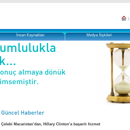
İnsan Kaynakları
Medya İlişkileri
rumlulukla
...
sonuç almaya dönük
nimsemiştir.
Güncel Haberler
Çelebi Macaristan’dan, Hillary Clinton’a başarılı hizmet