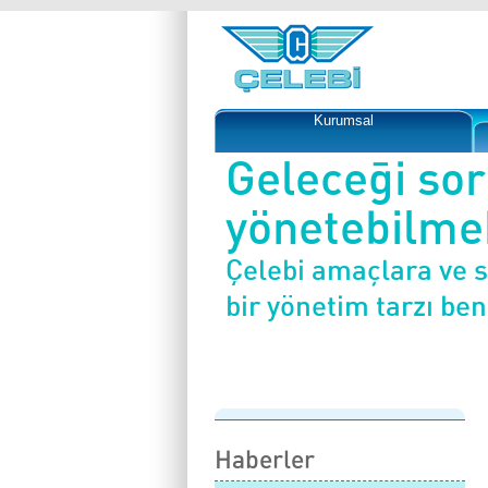
Kurumsal
Geleceği so
yönetebilmek
Çelebi amaçlara ve 
bir yönetim tarzı be
Haberler