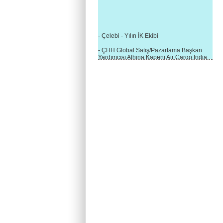
- Çelebi - Yılın İK Ekibi
- ÇHH Global Satış/Pazarlama Başkan
Yardımcısı Athina Kapeni Air Cargo India
etkinliğinde panele katıldı
- Çelebi Delhi Kargo'ya : Yılın Cargo
Hizmet Sağlayıcısı" Ödülü!
- 8.1.2016 / Çelebi Genel Müdürlük - Yeni
Yılın İlk Buluşması
- 1Goal/1Team/1Company- 8.1.2016 /
Çelebi Aviation Holding's First Event of the
New Year
- Çelebi Delhi Yer Hizmetleri'nden Cathay
Pacific Kargo'ya ramp hizmeti başladı
- ÇelebiNas'dan Cathay Pacific'e yolcu,
ramp, kargo, depolama hizmeti bir arada!
- Havaalanı Yer Hizmetleri kategorisinde
2015 Skalite Ödülü Çelebi Hava
Servisi'nin oldu!
- G20 Zirvesinde Çelebi Hava Servisi