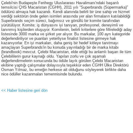
Çelebi'nin Budapeşte Ferihegy Uluslararası Havalimanı'ndaki başarılı
temsilcisi ÇHS Macaristan (CGHH), 2011 yılı “Superbrands (Süpermarka)”
ödülünü almaya hak kazandı. Kendi alanında belirli bir üne sahip ve hizmet
verdiği sektörün önde gelen isimleri arasında yer alan firmaların katılabildiği
Superbrands seçim süreci, bağımsız ve gönüllü bir komite tarafından
yürütülüyor. Komite; iş dünyasını iyi tanıyan, profesyonel, deneyimli ve
tanınmış kişilerden oluşuyor. Komitenin, belirli kriterlere göre filtrelediği aday
listesinde 3000 marka ve şirket yer alıyor. Bu markalar, 100 ayrı kategoride
değerlendiriliyor ve puanları yeterliyse finalist listesine girmeye hak
kazanıyorlar. En iyi markaları, daha geniş bir hedef kitleye tanıtmayı
amaçlayan Superbrands'in bu konuda yayınladığı bir de marka kitabı
(brandbook) mevcut. Çelebi Macaristan, elde ettiği bu anlamlı başarı ile tüm
Çelebililerin gurur kaynağı oldu. Yapılan zorlu ve çok aşamalı
değerlendirmelerin sonucunda bu ödüle layık görülen Çelebi Macaristan
ekibine yaptığı çalışmalar dolayısıyla teşekkür eden CGHH Ülke Direktörü
Osman Yılmaz, bu emeğin herkese ait olduğunu söyleyerek birlikte daha
nice ödüller kazanmaları temennisinde bulundu.
<< Haber listesine geri dön