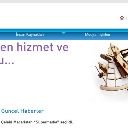
İnsan Kaynakları
Medya İlişkileri
şen hizmet ve
...
ızlı hareket yeteneği
maktadır.
Güncel Haberler
Çelebi Macaristan “Süpermarka” seçildi.