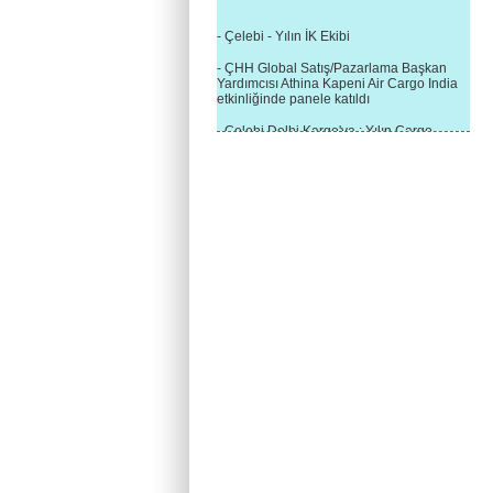
- Çelebi - Yılın İK Ekibi
- ÇHH Global Satış/Pazarlama Başkan
Yardımcısı Athina Kapeni Air Cargo India
etkinliğinde panele katıldı
- Çelebi Delhi Kargo'ya : Yılın Cargo
Hizmet Sağlayıcısı" Ödülü!
- 8.1.2016 / Çelebi Genel Müdürlük - Yeni
Yılın İlk Buluşması
- 1Goal/1Team/1Company- 8.1.2016 /
Çelebi Aviation Holding's First Event of the
New Year
- Çelebi Delhi Yer Hizmetleri'nden Cathay
Pacific Kargo'ya ramp hizmeti başladı
- ÇelebiNas'dan Cathay Pacific'e yolcu,
ramp, kargo, depolama hizmeti bir arada!
- Havaalanı Yer Hizmetleri kategorisinde
2015 Skalite Ödülü Çelebi Hava
Servisi'nin oldu!
- G20 Zirvesinde Çelebi Hava Servisi
Antalya İstasyonu Ekibinden Kusursuz
Hizmet!