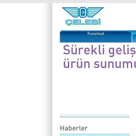
Kurumsal
Sürekli geli
ürün sunumu
Çelebi esnekliği ve h
ile değişime öncü ol
Haberler