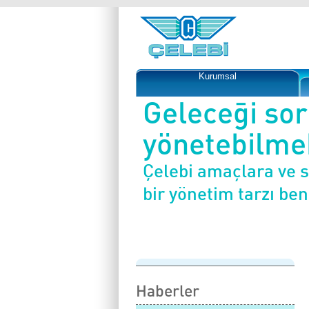
Kurumsal
Geleceği so
yönetebilmek
Çelebi amaçlara ve 
bir yönetim tarzı be
Haberler