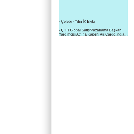
- Çelebi - Yılın İK Ekibi
- ÇHH Global Satış/Pazarlama Başkan
Yardımcısı Athina Kapeni Air Cargo India
etkinliğinde panele katıldı
- Çelebi Delhi Kargo'ya : Yılın Cargo
Hizmet Sağlayıcısı" Ödülü!
- 8.1.2016 / Çelebi Genel Müdürlük - Yeni
Yılın İlk Buluşması
- 1Goal/1Team/1Company- 8.1.2016 /
Çelebi Aviation Holding's First Event of the
New Year
- Çelebi Delhi Yer Hizmetleri'nden Cathay
Pacific Kargo'ya ramp hizmeti başladı
- ÇelebiNas'dan Cathay Pacific'e yolcu,
ramp, kargo, depolama hizmeti bir arada!
- Havaalanı Yer Hizmetleri kategorisinde
2015 Skalite Ödülü Çelebi Hava
Servisi'nin oldu!
- G20 Zirvesinde Çelebi Hava Servisi