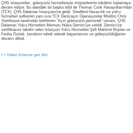
ÇHS istasyonları, güleryüzlü hizmetleriyle müşterilerinin takdirini toplamaya
devam ediyor. Bu alandaki bir başka ödül de Thomas Cook Havayolları'ndan
(TCX), ÇHS Dalaman İstasyonu'na geldi. Steelbird Havacılık ve yolcu
hizmetleri şeﬂerinin yanı sıra TCX Denizaşırı Operasyonlar Müdürü Chris
Stenhouse tarafından belirlenen “Ayın güleryüzlü personeli” unvanı, ÇHS
Dalaman Yolcu Hizmetleri Memuru Hülya Demirci'ye verildi. Demirci'ye
sertifikasını takdim eden İstasyon Yolcu Hizmetleri Şefi Mahmut Boylan ve
Feriha Öztürk, kendisini tebrik ederek başarılarının ve güleryüzlülüğünün
devamı diledi.
<< Haber listesine geri dön