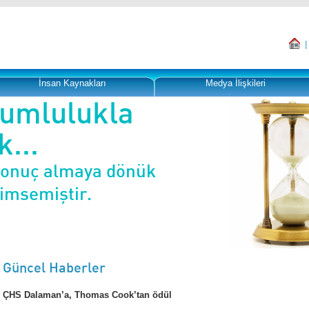
İnsan Kaynakları
Medya İlişkileri
rumlulukla
...
sonuç almaya dönük
nimsemiştir.
Güncel Haberler
ÇHS Dalaman’a, Thomas Cook’tan ödül