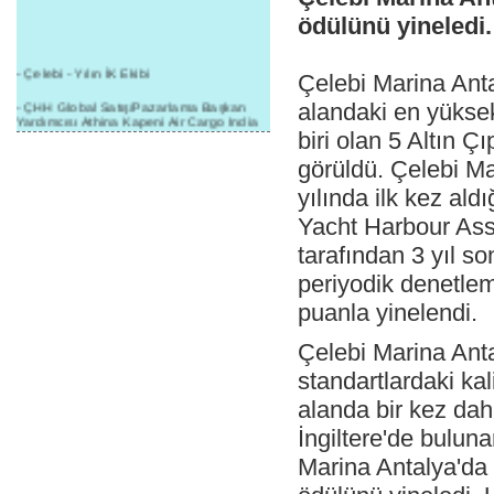
ödülünü yineledi.
- Çelebi - Yılın İK Ekibi
Çelebi Marina Anta
- ÇHH Global Satış/Pazarlama Başkan
alandaki en yükse
Yardımcısı Athina Kapeni Air Cargo India
etkinliğinde panele katıldı
biri olan 5 Altın Ç
görüldü. Çelebi Ma
- Çelebi Delhi Kargo'ya : Yılın Cargo
Hizmet Sağlayıcısı" Ödülü!
yılında ilk kez ald
- 8.1.2016 / Çelebi Genel Müdürlük - Yeni
Yacht Harbour Assoc
Yılın İlk Buluşması
tarafından 3 yıl so
- 1Goal/1Team/1Company- 8.1.2016 /
Çelebi Aviation Holding's First Event of the
periyodik denetle
New Year
puanla yinelendi.
- Çelebi Delhi Yer Hizmetleri'nden Cathay
Pacific Kargo'ya ramp hizmeti başladı
Çelebi Marina Ant
- ÇelebiNas'dan Cathay Pacific'e yolcu,
standartlardaki kal
ramp, kargo, depolama hizmeti bir arada!
alanda bir kez dah
- Havaalanı Yer Hizmetleri kategorisinde
İngiltere'de bulun
2015 Skalite Ödülü Çelebi Hava
Servisi'nin oldu!
Marina Antalya'da 
- G20 Zirvesinde Çelebi Hava Servisi