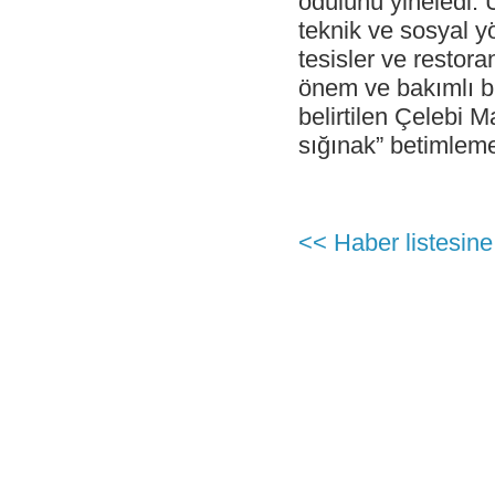
ödülünü yineledi. 
Antalya İstasyonu Ekibinden Kusursuz
Hizmet!
teknik ve sosyal y
- Çelebi Havacılık Holding Grup CEO
tesisler ve restora
Onno Boots "Air Cargo Update"
Dergisi'nde
önem ve bakımlı bi
belirtilen Çelebi M
- Çelebi Koşu Takımı "Çelebrities"'TOÇEV
yardımseverlik koşusunda!
sığınak” betimlemes
- Çelebi Havacılık Grup CEO'su Onno
Boots Endonezya Havaalanları ve
Havacılık Forumunda Konuşmacı Oldu
- Çelebi Delhi Yer Hizmetleri ISAGO
<< Haber listesine
denetimi başarı ile tamamlandı!
- Canan Çelebioğlu DEIK Türkiye-
Hindistan İş Konseyi Başkanı seçildi
- ÇHS Bodrum İstasyonu "Engelsiz
Havaalanı Kuruluşu" Sertifikasını aldı!
- ÇHS Dalaman İstasyonu "Engelsiz
Havaalanı Kuruluşu" Sertifikasını aldı!
- Çelebi Havacılık Holding Mali İşler
Başkanı Elvan Hamidoğlu iki konferansta
konuşmacı idi.
- Sayın Canan Çelebioğlu DEIK Türkiye-
Hindistan İş Konseyi Başkanı seçildi.