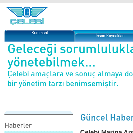
Kurumsal
İnsan Kaynakları
Geleceği sorumlulukl
yönetebilmek...
Çelebi amaçlara ve sonuç almaya d
bir yönetim tarzı benimsemiştir.
Güncel Haber
Haberler
Çelebi Marina Anta