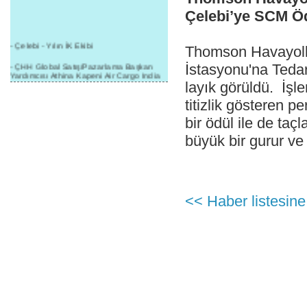
Çelebi’ye SCM Ö
- Çelebi - Yılın İK Ekibi
Thomson Havayoll
- ÇHH Global Satış/Pazarlama Başkan
İstasyonu'na Tedar
Yardımcısı Athina Kapeni Air Cargo India
etkinliğinde panele katıldı
layık görüldü. İşl
titizlik gösteren p
- Çelebi Delhi Kargo'ya : Yılın Cargo
Hizmet Sağlayıcısı" Ödülü!
bir ödül ile de taç
- 8.1.2016 / Çelebi Genel Müdürlük - Yeni
büyük bir gurur ve
Yılın İlk Buluşması
- 1Goal/1Team/1Company- 8.1.2016 /
Çelebi Aviation Holding's First Event of the
New Year
<< Haber listesine
- Çelebi Delhi Yer Hizmetleri'nden Cathay
Pacific Kargo'ya ramp hizmeti başladı
- ÇelebiNas'dan Cathay Pacific'e yolcu,
ramp, kargo, depolama hizmeti bir arada!
- Havaalanı Yer Hizmetleri kategorisinde
2015 Skalite Ödülü Çelebi Hava
Servisi'nin oldu!
- G20 Zirvesinde Çelebi Hava Servisi