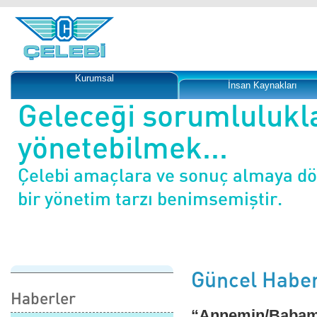
Kurumsal
İnsan Kaynakları
Geleceği sorumlulukl
yönetebilmek...
Çelebi amaçlara ve sonuç almaya d
bir yönetim tarzı benimsemiştir.
Güncel Haber
Haberler
“Annemin/Babamın