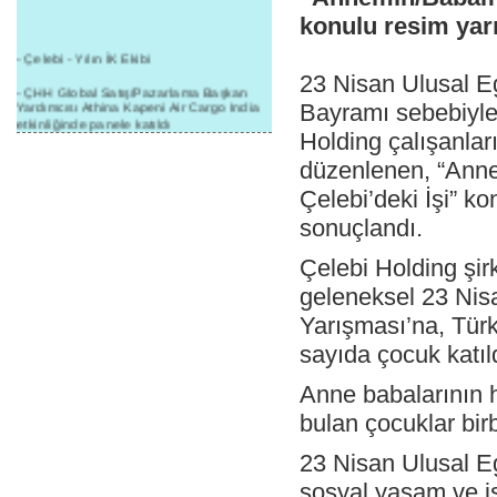
konulu resim yar
- Çelebi - Yılın İK Ekibi
23 Nisan Ulusal 
- ÇHH Global Satış/Pazarlama Başkan
Yardımcısı Athina Kapeni Air Cargo India
Bayramı sebebiyle
etkinliğinde panele katıldı
Holding çalışanlar
- Çelebi Delhi Kargo'ya : Yılın Cargo
düzenlenen, “Ann
Hizmet Sağlayıcısı" Ödülü!
Çelebi’deki İşi” k
- 8.1.2016 / Çelebi Genel Müdürlük - Yeni
Yılın İlk Buluşması
sonuçlandı.
- 1Goal/1Team/1Company- 8.1.2016 /
Çelebi Holding şirk
Çelebi Aviation Holding's First Event of the
New Year
geleneksel 23 Ni
- Çelebi Delhi Yer Hizmetleri'nden Cathay
Yarışması’na, Tür
Pacific Kargo'ya ramp hizmeti başladı
sayıda çocuk katıl
- ÇelebiNas'dan Cathay Pacific'e yolcu,
ramp, kargo, depolama hizmeti bir arada!
Anne babalarının h
- Havaalanı Yer Hizmetleri kategorisinde
bulan çocuklar birb
2015 Skalite Ödülü Çelebi Hava
Servisi'nin oldu!
23 Nisan Ulusal E
- G20 Zirvesinde Çelebi Hava Servisi
Antalya İstasyonu Ekibinden Kusursuz
sosyal yaşam ve iş