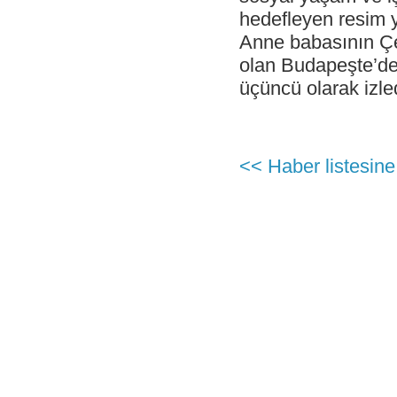
Hizmet!
hedefleyen resim y
- Çelebi Havacılık Holding Grup CEO
Anne babasının Çel
Onno Boots "Air Cargo Update"
Dergisi'nde
olan Budapeşte’de
- Çelebi Koşu Takımı "Çelebrities"'TOÇEV
üçüncü olarak izle
yardımseverlik koşusunda!
- Çelebi Havacılık Grup CEO'su Onno
Boots Endonezya Havaalanları ve
Havacılık Forumunda Konuşmacı Oldu
<< Haber listesine
- Çelebi Delhi Yer Hizmetleri ISAGO
denetimi başarı ile tamamlandı!
- Canan Çelebioğlu DEIK Türkiye-
Hindistan İş Konseyi Başkanı seçildi
- ÇHS Bodrum İstasyonu "Engelsiz
Havaalanı Kuruluşu" Sertifikasını aldı!
- ÇHS Dalaman İstasyonu "Engelsiz
Havaalanı Kuruluşu" Sertifikasını aldı!
- Çelebi Havacılık Holding Mali İşler
Başkanı Elvan Hamidoğlu iki konferansta
konuşmacı idi.
- Sayın Canan Çelebioğlu DEIK Türkiye-
Hindistan İş Konseyi Başkanı seçildi.