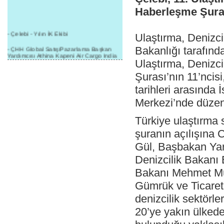
Haberleşme Şuras
- Çelebi - Yılın İK Ekibi
Ulaştırma, Denizc
- ÇHH Global Satış/Pazarlama Başkan
Bakanlığı tarafın
Yardımcısı Athina Kapeni Air Cargo India
Ulaştırma, Denizc
etkinliğinde panele katıldı
Şurası’nın 11’ncisi,
- Çelebi Delhi Kargo'ya : Yılın Cargo
Hizmet Sağlayıcısı" Ödülü!
tarihleri arasında
- 8.1.2016 / Çelebi Genel Müdürlük - Yeni
Merkezi’nde düzen
Yılın İlk Buluşması
Türkiye ulaştırma 
- 1Goal/1Team/1Company- 8.1.2016 /
Çelebi Aviation Holding's First Event of the
şuranın açılışına
New Year
Gül, Başbakan Yar
- Çelebi Delhi Yer Hizmetleri'nden Cathay
Pacific Kargo'ya ramp hizmeti başladı
Denizcilik Bakanı 
- ÇelebiNas'dan Cathay Pacific'e yolcu,
Bakanı Mehmet Mü
ramp, kargo, depolama hizmeti bir arada!
Gümrük ve Ticaret 
- Havaalanı Yer Hizmetleri kategorisinde
denizcilik sektörle
2015 Skalite Ödülü Çelebi Hava
Servisi'nin oldu!
20’ye yakın ülkede
- G20 Zirvesinde Çelebi Hava Servisi