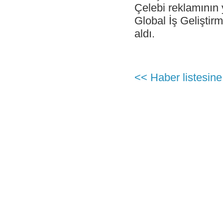
Çelebi reklamının 
- Katar Havayolları Delhi’de Çelebi ‘yi
Global İş Geliştir
seçti.
aldı.
- Ingiliz Havayolları-British Airways,
Londra Heathrow–Viyana arasında
haftada 5 uçuşuna ek olarak, Viyana-
Londra – Gatwick arasında yeni 6 uçuşa
başladığını duyurdu
<< Haber listesine
- Çelebi Delhi Kargo Cathay Pacific
Havayolları’ndan teşekkür belgesi aldı
- EN GÜÇLÜ 50 İK LİDERİ
- CEO'muz Onno Boots ile yapılan
Unibusiness Dergisi Röportajı
- Çelebi Akademi IV mezunlarını verdi.
- Çelebi Delhi Kargo Terminali’nin CII “En
iyi Terminal İşleticisi” kategorisinde
ödüllendirilmiştir.
- ÇELEBİ IGHC SPONSORU
- Geleneksel Resim Yarışmamızın
kazananlarını kutlarız...
- Çelebi Delhi Yer Hizmetleri Air Asia
firmasinin iç hat uçuşlarına hizmet