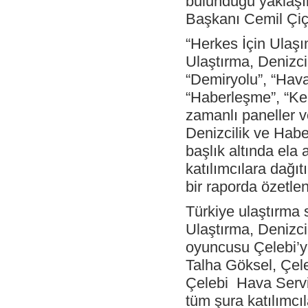
bulunduğu yaklaşık
Antalya İstasyonu Ekibinden Kusursuz
Hizmet!
Başkanı Cemil Çiçe
- Çelebi Havacılık Holding Grup CEO
“Herkes İçin Ulaşı
Onno Boots "Air Cargo Update"
Dergisi'nde
Ulaştırma, Denizci
- Çelebi Koşu Takımı "Çelebrities"'TOÇEV
“Demiryolu”, “Havac
yardımseverlik koşusunda!
“Haberleşme”, “Kent
- Çelebi Havacılık Grup CEO'su Onno
Boots Endonezya Havaalanları ve
zamanlı paneller ve 
Havacılık Forumunda Konuşmacı Oldu
Denizcilik ve Hab
- Çelebi Delhi Yer Hizmetleri ISAGO
başlık altında ela 
denetimi başarı ile tamamlandı!
katılımcılara dağıt
- Canan Çelebioğlu DEIK Türkiye-
Hindistan İş Konseyi Başkanı seçildi
bir raporda özetlen
- ÇHS Bodrum İstasyonu "Engelsiz
Türkiye ulaştırma 
Havaalanı Kuruluşu" Sertifikasını aldı!
Ulaştırma, Denizci
- ÇHS Dalaman İstasyonu "Engelsiz
Havaalanı Kuruluşu" Sertifikasını aldı!
oyuncusu Çelebi’yi
- Çelebi Havacılık Holding Mali İşler
Talha Göksel, Çel
Başkanı Elvan Hamidoğlu iki konferansta
konuşmacı idi.
Çelebi Hava Servis
tüm şura katılımcı
- Sayın Canan Çelebioğlu DEIK Türkiye-
Hindistan İş Konseyi Başkanı seçildi.