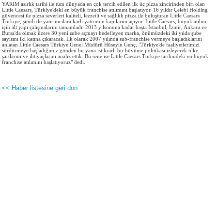
YARIM asırlık tarihi ile tüm dünyada en çok tercih edilen ilk üç pizza zincirinden biri olan
Little Caesars, Türkiye'deki en büyük franchise atılımını başlatıyor. 16 yıldır Çelebi Holding
güvencesi ile pizza severleri kaliteli, lezzetli ve sağlıklı pizza ile buluşturan Little Caesars
Türkiye, şimdi de yatırımcılara karlı yatırımın kapılarım açıyor. Little Caesars, büyük atılım
için alt yapı çalışmalarını tamamladı. 2013 yılsonuna kadar başta İstanbul, İzmir, Ankara ve
Bursa'da olmak üzere 30 yeni şube açmayı hedefleyen marka, önümüzdeki iki yılda şube
sayısını iki katına çıkaracak. İlk olarak 2007 yılında sub-franchise vermeye başladıklarını
anlatan Little Caesars Türkiye Genel Müdürü Hüseyin Genç, "Türkiye'de faaliyetlerimizi
sürdürmeye başladığımız günden bu yana istikrarlı bir büyüme politikası izleyerek ülke
şartlarını ve ihtiyaçlarını analiz ettik. Bu sene ise Little Caesars Türkiye tarihindeki en büyük
franchise atılımını başlatıyoruz" dedi.
<< Haber listesine geri dön