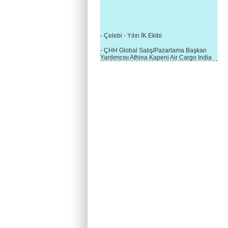
- Çelebi - Yılın İK Ekibi
- ÇHH Global Satış/Pazarlama Başkan
Yardımcısı Athina Kapeni Air Cargo India
etkinliğinde panele katıldı
- Çelebi Delhi Kargo'ya : Yılın Cargo
Hizmet Sağlayıcısı" Ödülü!
- 8.1.2016 / Çelebi Genel Müdürlük - Yeni
Yılın İlk Buluşması
- 1Goal/1Team/1Company- 8.1.2016 /
Çelebi Aviation Holding's First Event of the
New Year
- Çelebi Delhi Yer Hizmetleri'nden Cathay
Pacific Kargo'ya ramp hizmeti başladı
- ÇelebiNas'dan Cathay Pacific'e yolcu,
ramp, kargo, depolama hizmeti bir arada!
- Havaalanı Yer Hizmetleri kategorisinde
2015 Skalite Ödülü Çelebi Hava
Servisi'nin oldu!
- G20 Zirvesinde Çelebi Hava Servisi