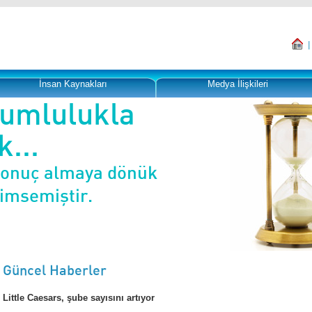
İnsan Kaynakları
Medya İlişkileri
rumlulukla
...
sonuç almaya dönük
nimsemiştir.
Güncel Haberler
Little Caesars, şube sayısını artıyor