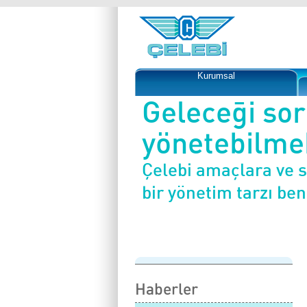
Kurumsal
Geleceği so
yönetebilmek
Çelebi amaçlara ve 
bir yönetim tarzı be
Haberler