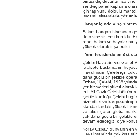
binası dış duvarları ise yin
Antalya İstasyonu Ekibinden Kusursuz
Hizmet!
sandviç panel kaplama olarak
için taş yünü dolgulu manto
- Çelebi Havacılık Holding Grup CEO
ısıcamlı sistemlerle çözümle
Onno Boots "Air Cargo Update"
Dergisi'nde
Hangar içinde vinç sistemi
Bakım hangarı binasında gen
- Çelebi Koşu Takımı "Çelebrities"'TOÇEV
yardımseverlik koşusunda!
defa vinç sistemi kuruldu. H
rahat bakım ve boyalarının y
- Çelebi Havacılık Grup CEO'su Onno
yüksek olarak inşa edildi.
Boots Endonezya Havaalanları ve
Havacılık Forumunda Konuşmacı Oldu
“Yeni tesislerde en üst st
Çelebi Hava Servisi Genel M
- Çelebi Delhi Yer Hizmetleri ISAGO
denetimi başarı ile tamamlandı!
faaliyete başlamanın heyecan
Havalimanı, Çelebi için çok 
- Canan Çelebioğlu DEIK Türkiye-
daha güçlü bir şekilde oper
Hindistan İş Konseyi Başkanı seçildi
Özbay, “Çelebi, 1958 yılında
yer hizmetleri şirketi olara
- ÇHS Bodrum İstasyonu "Engelsiz
etti. Ali Cavit Çelebioğlu’
Havaalanı Kuruluşu" Sertifikasını aldı!
işçi ile kurduğu Çelebi bugü
hizmetleri ve kargo&antrepo 
- ÇHS Dalaman İstasyonu "Engelsiz
Havaalanı Kuruluşu" Sertifikasını aldı!
standartlardaki yüksek hizme
ve takdir gören global mark
- Çelebi Havacılık Holding Mali İşler
çok daha güçlü bir şekilde 
Başkanı Elvan Hamidoğlu iki konferansta
devam edeceğiz” diye konuş
konuşmacı idi.
Koray Özbay, dünyanın en yo
- Sayın Canan Çelebioğlu DEIK Türkiye-
Havalimanı’nda çok kısa sür
Hindistan İş Konseyi Başkanı seçildi.