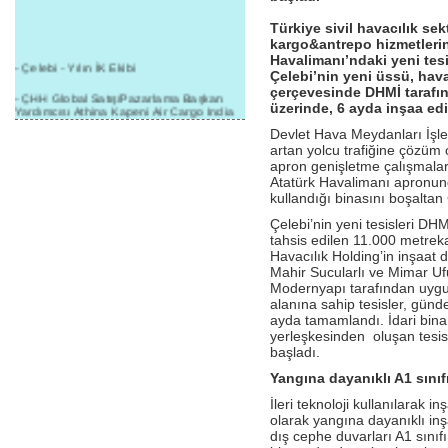
Türkiye sivil havacılık se
kargo&antrepo hizmetlerin
Havalimanı’ndaki yeni tes
- Çelebi - Yılın İK Ekibi
Çelebi’nin yeni üssü, hav
çerçevesinde DHMİ tarafın
- ÇHH Global Satış/Pazarlama Başkan
üzerinde, 6 ayda inşaa edi
Yardımcısı Athina Kapeni Air Cargo India
etkinliğinde panele katıldı
Devlet Hava Meydanları İşle
artan yolcu trafiğine çözüm 
- Çelebi Delhi Kargo'ya : Yılın Cargo
apron genişletme çalışmalar
Hizmet Sağlayıcısı" Ödülü!
Atatürk Havalimanı apronun
- 8.1.2016 / Çelebi Genel Müdürlük - Yeni
kullandığı binasını boşaltan
Yılın İlk Buluşması
Çelebi’nin yeni tesisleri DH
- 1Goal/1Team/1Company- 8.1.2016 /
tahsis edilen 11.000 metreka
Çelebi Aviation Holding's First Event of the
Havacılık Holding’in inşaa
New Year
Mahir Sucularlı ve Mimar Uf
Modernyapı tarafından uygu
- Çelebi Delhi Yer Hizmetleri'nden Cathay
alanına sahip tesisler, günd
Pacific Kargo'ya ramp hizmeti başladı
ayda tamamlandı. İdari bin
yerleşkesinden oluşan tesis
- ÇelebiNas'dan Cathay Pacific'e yolcu,
başladı.
ramp, kargo, depolama hizmeti bir arada!
Yangına dayanıklı A1 sınıf
- Havaalanı Yer Hizmetleri kategorisinde
2015 Skalite Ödülü Çelebi Hava
İleri teknoloji kullanılarak 
Servisi'nin oldu!
olarak yangına dayanıklı inş
dış cephe duvarları A1 sın
- G20 Zirvesinde Çelebi Hava Servisi