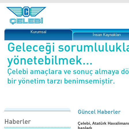
Kurumsal
İnsan Kaynakları
Geleceği sorumlulukl
yönetebilmek...
Çelebi amaçlara ve sonuç almaya d
bir yönetim tarzı benimsemiştir.
Güncel Haberler
Haberler
Çelebi, Atatürk Havaliman
başladı