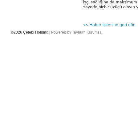
işçi sağlığına da maksimum h
sayede hiçbir üzücü olayın 
- Katar Havayolları Delhi’de Çelebi ‘yi
seçti.
- Ingiliz Havayolları-British Airways,
<< Haber listesine geri dön
Londra Heathrow–Viyana arasında
haftada 5 uçuşuna ek olarak, Viyana-
©2026 Çelebi Holding |
Powered by Tayburn Kurumsal
Londra – Gatwick arasında yeni 6 uçuşa
başladığını duyurdu
- Çelebi Delhi Kargo Cathay Pacific
Havayolları’ndan teşekkür belgesi aldı
- EN GÜÇLÜ 50 İK LİDERİ
- CEO'muz Onno Boots ile yapılan
Unibusiness Dergisi Röportajı
- Çelebi Akademi IV mezunlarını verdi.
- Çelebi Delhi Kargo Terminali’nin CII “En
iyi Terminal İşleticisi” kategorisinde
ödüllendirilmiştir.
- ÇELEBİ IGHC SPONSORU
- Geleneksel Resim Yarışmamızın
kazananlarını kutlarız...
- Çelebi Delhi Yer Hizmetleri Air Asia
firmasinin iç hat uçuşlarına hizmet