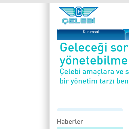
Kurumsal
Geleceği so
yönetebilmek
Çelebi amaçlara ve 
bir yönetim tarzı be
Haberler