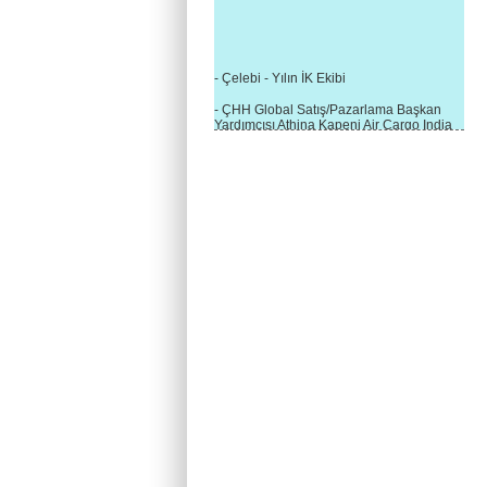
- Çelebi - Yılın İK Ekibi
- ÇHH Global Satış/Pazarlama Başkan
Yardımcısı Athina Kapeni Air Cargo India
etkinliğinde panele katıldı
- Çelebi Delhi Kargo'ya : Yılın Cargo
Hizmet Sağlayıcısı" Ödülü!
- 8.1.2016 / Çelebi Genel Müdürlük - Yeni
Yılın İlk Buluşması
- 1Goal/1Team/1Company- 8.1.2016 /
Çelebi Aviation Holding's First Event of the
New Year
- Çelebi Delhi Yer Hizmetleri'nden Cathay
Pacific Kargo'ya ramp hizmeti başladı
- ÇelebiNas'dan Cathay Pacific'e yolcu,
ramp, kargo, depolama hizmeti bir arada!
- Havaalanı Yer Hizmetleri kategorisinde
2015 Skalite Ödülü Çelebi Hava
Servisi'nin oldu!
- G20 Zirvesinde Çelebi Hava Servisi