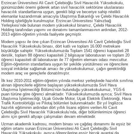
Erzincan Üniversitesi Ali Cavit Çelebioğlu Sivil Havacılık Yüksekokulu,
günümüzdeki önemi giderek artan sivil havacılık sektörüne uluslararası
havacılık standartlarına uygun, gerekli bilgi ve beceriye sahip nitelikli
elemanlar kazandırmak amacıyla Ulaştırma Bakanlığı ve Çelebi Havacılık
Holding işbirliğiyle kurulmuştur. Erzincan Üniversitesi Yalnızbağ
Yerleşkesi’nde bulunan modern yüksekokul binamız, Çelebi Havacılık
Holding tarafından yapımı ve donatımı tamamlanmasının ardından, 2012-
2013 eğitim-öğretim yılında faaliyete geçmiştir.
Modern yapısı ile öne çıkan Erzincan Üniversitesi Ali Cavit Çelebioğlu Sivil
Havacılık Yüksekokulu binası, dört katlı ve toplam 16.000 metrekare
büyüklüğe sahiptir. Yüksekokulumuzda Toplam 1541 öğrenci kapasiteli 28
derslik, toplam 88 öğrenci kapasiteli 2 bilgisayar laboratuvarı ve toplam 20
öğrenci kapasiteli dil laboratuvarı ile 77 öğretim elemanı odası mevcuttur.
Eğitim-öğretimin standartlara uygun bir şekilde yürütülmesi ve öğrencilere
sosyal imkânlar sağlamak amacı ile yüksekokulumuz, çağın gerektirdiği
modern araç ve gereçlerle donatılmıştır.
İlk kez 2010-2011 eğitim-öğretim yılında merkez yerleşkede hazırlık sınıfına
alınan öğrencilerle eğitime başlayan yüksekokulumuzda Sivil Hava
Ulaştırma İşletmeciliği Bölümü’nün bulunduğu yüksekokulumuz, YGS-6
puan türüne göre öğrenci almaktadır. Yüksekokulumuzda ayrıca; Sivil Hava
Ulaştırma İşletmeciliği, Uçak Gövde Motor, Uçak Elektrik Elektroniği, Hava
Trafik Kontrolörlüğü ve Pilotaj bölümleri bulunmaktadır. Bir yıl İngilizce
hazırlık eğitiminin ardından dört yıllık lisans eğitimi verilen Ali Cavit
Çelebioğlu Sivil Havacılık Yüksekokulu’nda, diğer bölümlerimize öğrenci
alımı için gerekli altyapı çalışmaları devam etmektedir.
Uzman akademik kadrosu, modern binası ve çağdaş donanımı ile eşsiz bir
eğitim ortamı sunan Erzincan Üniversitesi Ali Cavit Çelebioğlu Sivil
Havacılık Yüksekokulu, ayrıca öğrencilerine eşsiz birçok avantaj da