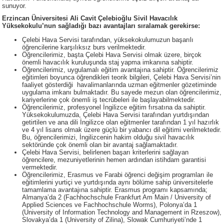
sunuyor.
Erzincan Üniversitesi Ali Cavit Çelebioğlu Sivil Havacılık
Yüksekokulu’nun sağladığı bazı avantajları sıralamak gerekirse:
Çelebi Hava Servisi tarafından, yüksekokulumuzun başarılı
öğrencilerine karşılıksız burs verilmektedir.
Öğrencilerimiz, başta Çelebi Hava Servisi olmak üzere, birçok
önemli havacılık kuruluşunda staj yapma imkanına sahiptir.
Öğrencilerimiz, uygulamalı eğitim avantajına sahiptir. Öğrencilerimiz
eğitimleri boyunca öğrendikleri teorik bilgileri, Çelebi Hava Servisi’nin
faaliyet gösterdiği havalimanlarında uzman eğitmenler gözetiminde
uygulama imkanı bulmaktadır. Bu sayede mezun olan öğrencilerimiz,
kariyerlerine çok önemli iş tecrübeleri ile başlayabilmektedir.
Öğrencilerimiz, profesyonel İngilizce eğitim fırsatına da sahiptir.
Yüksekokulumuzda, Çelebi Hava Servisi tarafından yurtdışından
getirtilen ve ana dili İngilizce olan eğitmenler tarafından 1 yıl hazırlık
ve 4 yıl lisans olmak üzere güçlü bir yabancı dil eğitimi verilmektedir.
Bu, öğrencilerimizi, İngilizcenin hakim olduğu sivil havacılık
sektöründe çok önemli olan bir avantaj sağlamaktadır.
Çelebi Hava Servisi, belirlenen başarı kriterlerini sağlayan
öğrencilere, mezuniyetlerinin hemen ardından istihdam garantisi
vermektedir.
Öğrencilerimiz, Erasmus ve Farabi öğrenci değişim programları ile
eğitimlerini yurtiçi ve yurtdışında aynı bölüme sahip üniversitelerle
tamamlama avantajına sahiptir. Erasmus programı kapsamında;
Almanya’da 2 (Fachhochschule Frankfurt Am Main / University of
Applied Sciences ve Fachhochschule Worms), Polonya’da 1
(University of Information Technology and Management in Rzeszow),
Slovakya’da 1 (University of Zilina), Slowak Cumhuriyeti’nde 1