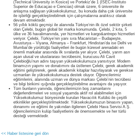
(Technical University in Kosice) ve Portekiz’de 1 (ISEC-Instituto
Superior de Educaçao e Ciencias) olmak üzere, 6 üniversite ile
anlaşma sağlayan yüksekokulumuz, bu konuda daha çok üniversite
ile işbirliği gerçekleştirebilmek için çalışmalarına aralıksız olarak
devam etmektedir.
56 yıllık köklü geçmişi ile alanında Türkiye’nin ilk özel sektör şirketi
olan Çelebi, bugün global bir marka konumunda. Çelebi, 2 kıta, 5
ülke ve 36 havalimanında, yer hizmetleri ve kargo&antrepo hizmetleri
veriyor. Çelebi, Türkiye’nin yanı sıra Macaristan – Budapeşte,
Avusturya – Viyana, Almanya – Frankfurt, Hindistan’da ise Delhi ve
Mumbai’de yürüttüğü faaliyetleri ile bugün küresel arenadaki en
önemli markalar arasında ilk sıralarda yer alıyor. Çelebi, yarım asrı
aşan ulusal ve uluslararası tecrübesini, kurucusu Ali Cavit
Çelebioğlu’nun adını taşıyan yüksekokulumuza yansıtıyor. Modern
binamızın yapımı ve donatımını da üstlenen Çelebi, gerek akademik
eğitimi geliştirerek, gerek akademik kitaplar hazırlayarak ve gerekse
uzmanları ile yüksekokulumuza destek oluyor. Öğrencilerimiz
eğitimlerini, alanında uzman ve dünya markası Çelebi’nin tecrübesi
ve bilgi birikimi ışığında gerçekleştirebilme avantajını da yaşıyor.
Tüm bunların yanında, öğrencilerimizin boş zamanlarını
değerlendirmeleri ve sosyal yaşamda aktif rol alabilmeleri için
Yüksekokulumuz bünyesinde kurulan Havacılık Kulübü ile çeşitli
etkinlikler gerçekleştirilmektedir. Yüksekokulumuzun binasını yapan,
donanımı ve eğitimi ile yakından ilgilenen Çelebi Hava Servisi A.Ş.
öğrencilerimizin kulüp faaliyetlerini de önemsemekte ve her türlü
desteği vermektedir.
<< Haber listesine geri dön