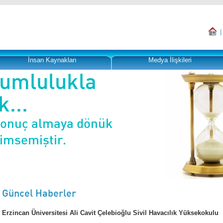
İnsan Kaynakları
Medya İlişkileri
rumlulukla
...
sonuç almaya dönük
nimsemiştir.
Güncel Haberler
Erzincan Üniversitesi Ali Cavit Çelebioğlu Sivil Havacılık Yüksekokulu