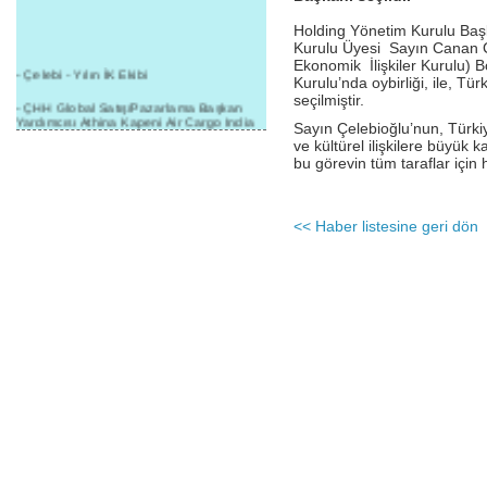
Holding Yönetim Kurulu Baş
Kurulu Üyesi Sayın Canan Ç
Ekonomik İlişkiler Kurulu) B
- Çelebi - Yılın İK Ekibi
Kurulu’nda oybirliği, ile, Tü
seçilmiştir.
- ÇHH Global Satış/Pazarlama Başkan
Yardımcısı Athina Kapeni Air Cargo India
Sayın Çelebioğlu’nun, Türk
etkinliğinde panele katıldı
ve kültürel ilişkilere büyük k
bu görevin tüm taraflar için h
- Çelebi Delhi Kargo'ya : Yılın Cargo
Hizmet Sağlayıcısı" Ödülü!
- 8.1.2016 / Çelebi Genel Müdürlük - Yeni
<< Haber listesine geri dön
Yılın İlk Buluşması
- 1Goal/1Team/1Company- 8.1.2016 /
Çelebi Aviation Holding's First Event of the
New Year
- Çelebi Delhi Yer Hizmetleri'nden Cathay
Pacific Kargo'ya ramp hizmeti başladı
- ÇelebiNas'dan Cathay Pacific'e yolcu,
ramp, kargo, depolama hizmeti bir arada!
- Havaalanı Yer Hizmetleri kategorisinde
2015 Skalite Ödülü Çelebi Hava
Servisi'nin oldu!
- G20 Zirvesinde Çelebi Hava Servisi