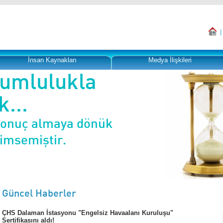
İnsan Kaynakları
Medya İlişkileri
rumlulukla
...
sonuç almaya dönük
nimsemiştir.
Güncel Haberler
ÇHS Dalaman İstasyonu "Engelsiz Havaalanı Kuruluşu"
Sertifikasını aldı!