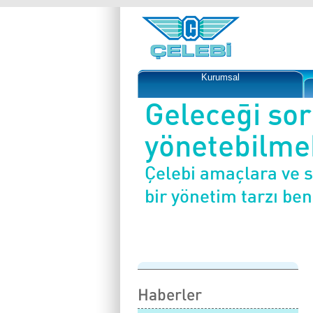
Kurumsal
Geleceği so
yönetebilmek
Çelebi amaçlara ve 
bir yönetim tarzı be
Haberler