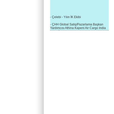
- Çelebi - Yılın İK Ekibi
- ÇHH Global Satış/Pazarlama Başkan
Yardımcısı Athina Kapeni Air Cargo India
etkinliğinde panele katıldı
- Çelebi Delhi Kargo'ya : Yılın Cargo
Hizmet Sağlayıcısı" Ödülü!
- 8.1.2016 / Çelebi Genel Müdürlük - Yeni
Yılın İlk Buluşması
- 1Goal/1Team/1Company- 8.1.2016 /
Çelebi Aviation Holding's First Event of the
New Year
- Çelebi Delhi Yer Hizmetleri'nden Cathay
Pacific Kargo'ya ramp hizmeti başladı
- ÇelebiNas'dan Cathay Pacific'e yolcu,
ramp, kargo, depolama hizmeti bir arada!
- Havaalanı Yer Hizmetleri kategorisinde
2015 Skalite Ödülü Çelebi Hava
Servisi'nin oldu!
- G20 Zirvesinde Çelebi Hava Servisi