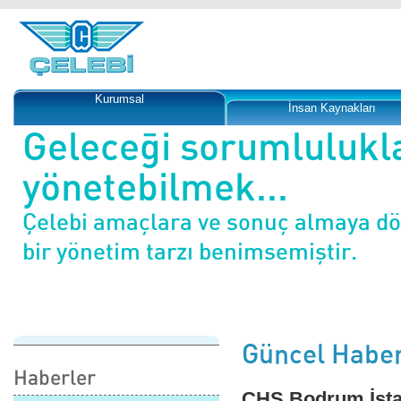
Kurumsal
İnsan Kaynakları
Geleceği sorumlulukl
yönetebilmek...
Çelebi amaçlara ve sonuç almaya d
bir yönetim tarzı benimsemiştir.
Güncel Haber
Haberler
ÇHS Bodrum İsta