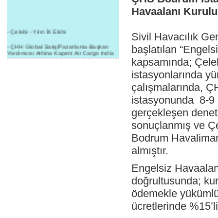
Havaalanı Kuruluş
- Çelebi - Yılın İK Ekibi
Sivil Havacılık Ge
- ÇHH Global Satış/Pazarlama Başkan
başlatılan “Engels
Yardımcısı Athina Kapeni Air Cargo India
etkinliğinde panele katıldı
kapsamında; Çeleb
istasyonlarında y
- Çelebi Delhi Kargo'ya : Yılın Cargo
Hizmet Sağlayıcısı" Ödülü!
çalışmalarında, 
- 8.1.2016 / Çelebi Genel Müdürlük - Yeni
istasyonunda 8-9 
Yılın İlk Buluşması
gerçekleşen deneti
- 1Goal/1Team/1Company- 8.1.2016 /
Çelebi Aviation Holding's First Event of the
sonuçlanmış ve Çe
New Year
Bodrum Havalimanı
- Çelebi Delhi Yer Hizmetleri'nden Cathay
almıştır.
Pacific Kargo'ya ramp hizmeti başladı
- ÇelebiNas'dan Cathay Pacific'e yolcu,
Engelsiz Havaalan
ramp, kargo, depolama hizmeti bir arada!
doğrultusunda; ku
- Havaalanı Yer Hizmetleri kategorisinde
ödemekle yükümlü o
2015 Skalite Ödülü Çelebi Hava
Servisi'nin oldu!
ücretlerinde %15’l
- G20 Zirvesinde Çelebi Hava Servisi