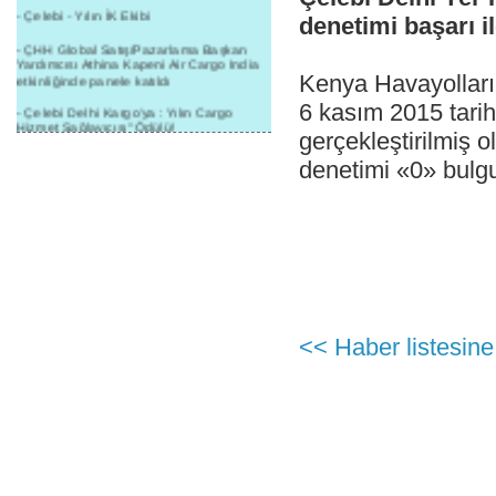
- Çelebi - Yılın İK Ekibi
denetimi başarı i
- ÇHH Global Satış/Pazarlama Başkan
Yardımcısı Athina Kapeni Air Cargo India
etkinliğinde panele katıldı
Kenya Havayolları 
6 kasım 2015 tarih
- Çelebi Delhi Kargo'ya : Yılın Cargo
Hizmet Sağlayıcısı" Ödülü!
gerçekleştirilmiş 
- 8.1.2016 / Çelebi Genel Müdürlük - Yeni
denetimi «0» bulgu
Yılın İlk Buluşması
- 1Goal/1Team/1Company- 8.1.2016 /
Çelebi Aviation Holding's First Event of the
New Year
- Çelebi Delhi Yer Hizmetleri'nden Cathay
Pacific Kargo'ya ramp hizmeti başladı
- ÇelebiNas'dan Cathay Pacific'e yolcu,
ramp, kargo, depolama hizmeti bir arada!
<< Haber listesine
- Havaalanı Yer Hizmetleri kategorisinde
2015 Skalite Ödülü Çelebi Hava
Servisi'nin oldu!
- G20 Zirvesinde Çelebi Hava Servisi
Antalya İstasyonu Ekibinden Kusursuz
Hizmet!
- Çelebi Havacılık Holding Grup CEO