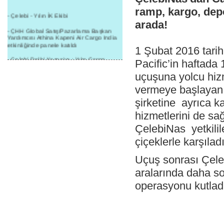
ramp, kargo, dep
- Çelebi - Yılın İK Ekibi
arada!
- ÇHH Global Satış/Pazarlama Başkan
Yardımcısı Athina Kapeni Air Cargo India
etkinliğinde panele katıldı
1 Şubat 2016 tarih
- Çelebi Delhi Kargo'ya : Yılın Cargo
Pacific’in haftada
Hizmet Sağlayıcısı" Ödülü!
uçuşuna yolcu hiz
- 8.1.2016 / Çelebi Genel Müdürlük - Yeni
Yılın İlk Buluşması
vermeye başlayan
şirketine ayrıca 
- 1Goal/1Team/1Company- 8.1.2016 /
Çelebi Aviation Holding's First Event of the
hizmetlerini de sa
New Year
ÇelebiNas yetkilile
- Çelebi Delhi Yer Hizmetleri'nden Cathay
Pacific Kargo'ya ramp hizmeti başladı
çiçeklerle karşıladı
- ÇelebiNas'dan Cathay Pacific'e yolcu,
Uçuş sonrası Çele
ramp, kargo, depolama hizmeti bir arada!
aralarında daha so
- Havaalanı Yer Hizmetleri kategorisinde
2015 Skalite Ödülü Çelebi Hava
operasyonu kutlad
Servisi'nin oldu!
- G20 Zirvesinde Çelebi Hava Servisi
Antalya İstasyonu Ekibinden Kusursuz
Hizmet!