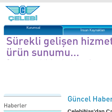
Kurumsal
İnsan Kaynakları
Sürekli gelişen hizme
ürün sunumu...
Çelebi esnekliği ve hızlı hareket yet
ile değişime öncü olmaktadır.
Güncel Haber
Haberler
ÇelebiNas'dan Cat