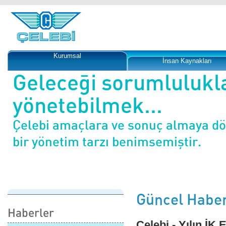
Kurumsal
İnsan Kaynakları
Geleceği sorumlulukl
yönetebilmek...
Çelebi amaçlara ve sonuç almaya d
bir yönetim tarzı benimsemiştir.
Güncel Haber
Haberler
Çelebi - Yılın İK 