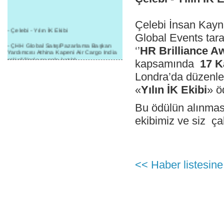
Çelebi İnsan Kayn
- Çelebi - Yılın İK Ekibi
Global Events tar
- ÇHH Global Satış/Pazarlama Başkan
‘’
HR Brilliance A
Yardımcısı Athina Kapeni Air Cargo India
etkinliğinde panele katıldı
kapsamında
17 K
- Çelebi Delhi Kargo'ya : Yılın Cargo
Londra’da düzenl
Hizmet Sağlayıcısı" Ödülü!
«
Yılın İK Ekibi
» ö
- 8.1.2016 / Çelebi Genel Müdürlük - Yeni
Yılın İlk Buluşması
Bu ödülün alınmas
- 1Goal/1Team/1Company- 8.1.2016 /
ekibimiz ve siz çal
Çelebi Aviation Holding's First Event of the
New Year
- Çelebi Delhi Yer Hizmetleri'nden Cathay
Pacific Kargo'ya ramp hizmeti başladı
<< Haber listesine
- ÇelebiNas'dan Cathay Pacific'e yolcu,
ramp, kargo, depolama hizmeti bir arada!
- Havaalanı Yer Hizmetleri kategorisinde
2015 Skalite Ödülü Çelebi Hava
Servisi'nin oldu!
- G20 Zirvesinde Çelebi Hava Servisi
Antalya İstasyonu Ekibinden Kusursuz