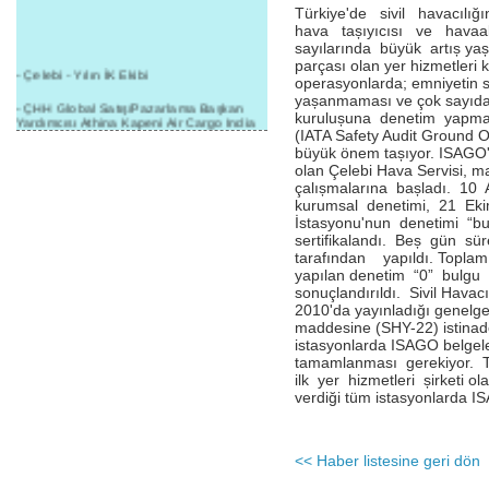
Türkiye'de sivil havacılığ
hava tașıyıcısı ve havaal
sayılarında büyük artıș yașa
parçası olan yer hizmetleri 
- Çelebi - Yılın İK Ekibi
operasyonlarda; emniyetin 
yașanmaması ve çok sayıda h
- ÇHH Global Satış/Pazarlama Başkan
kurulușuna denetim yapma
Yardımcısı Athina Kapeni Air Cargo India
(IATA Safety Audit Ground 
etkinliğinde panele katıldı
büyük önem tașıyor. ISAGO'n
- Çelebi Delhi Kargo'ya : Yılın Cargo
olan Çelebi Hava Servisi, ma
Hizmet Sağlayıcısı" Ödülü!
çalıșmalarına bașladı. 10
kurumsal denetimi, 21 Ek
- 8.1.2016 / Çelebi Genel Müdürlük - Yeni
İstasyonu'nun denetimi “b
Yılın İlk Buluşması
sertifikalandı. Beș gün 
tarafından yapıldı. Toplam 
- 1Goal/1Team/1Company- 8.1.2016 /
yapılan denetim “0” bulgu 
Çelebi Aviation Holding's First Event of the
New Year
sonuçlandırıldı. Sivil Havac
2010'da yayınladığı genelgey
- Çelebi Delhi Yer Hizmetleri'nden Cathay
maddesine (SHY-22) istinade
Pacific Kargo'ya ramp hizmeti başladı
istasyonlarda ISAGO belgele
tamamlanması gerekiyor. T
- ÇelebiNas'dan Cathay Pacific'e yolcu,
ilk yer hizmetleri șirketi ola
ramp, kargo, depolama hizmeti bir arada!
verdiği tüm istasyonlarda IS
- Havaalanı Yer Hizmetleri kategorisinde
2015 Skalite Ödülü Çelebi Hava
Servisi'nin oldu!
<< Haber listesine geri dön
- G20 Zirvesinde Çelebi Hava Servisi