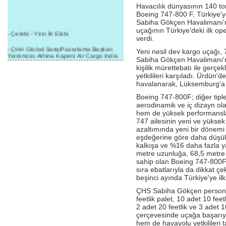
Havacılık dünyasının 140 ton
Boeing 747-800 F, Türkiye'ye
Sabiha Gökçen Havalimanı'n
uçağının Türkiye'deki ilk o
- Çelebi - Yılın İK Ekibi
verdi.
- ÇHH Global Satış/Pazarlama Başkan
Yeni nesil dev kargo uçağı, 
Yardımcısı Athina Kapeni Air Cargo India
Sabiha Gökçen Havalimanı'na
etkinliğinde panele katıldı
kişilik mürettebatı ile gerçek
yetkilileri karşıladı. Ürdün'
- Çelebi Delhi Kargo'ya : Yılın Cargo
Hizmet Sağlayıcısı" Ödülü!
havalanarak, Lüksemburg'a h
Boeing 747-800F; diğer tipl
- 8.1.2016 / Çelebi Genel Müdürlük - Yeni
aerodinamik ve iç dizayn ol
Yılın İlk Buluşması
hem de yüksek performansla 
- 1Goal/1Team/1Company- 8.1.2016 /
747 ailesinin yeni ve yüksek 
Çelebi Aviation Holding's First Event of the
azaltımında yeni bir dönemi
New Year
eşdeğerine göre daha düşük
kalkışa ve %16 daha fazla ya
- Çelebi Delhi Yer Hizmetleri'nden Cathay
metre uzunluğa, 68,5 metre 
Pacific Kargo'ya ramp hizmeti başladı
sahip olan Boeing 747-800F, 
sıra ebatlarıyla da dikkat 
- ÇelebiNas'dan Cathay Pacific'e yolcu,
ramp, kargo, depolama hizmeti bir arada!
beşinci ayında Türkiye'ye ilk 
ÇHS Sabiha Gökçen personel
- Havaalanı Yer Hizmetleri kategorisinde
feetlik palet, 10 adet 10 feet
2015 Skalite Ödülü Çelebi Hava
Servisi'nin oldu!
2 adet 20 feetlik ve 3 adet 10
çerçevesinde uçağa başarıy
- G20 Zirvesinde Çelebi Hava Servisi
hem de havayolu yetkilileri t