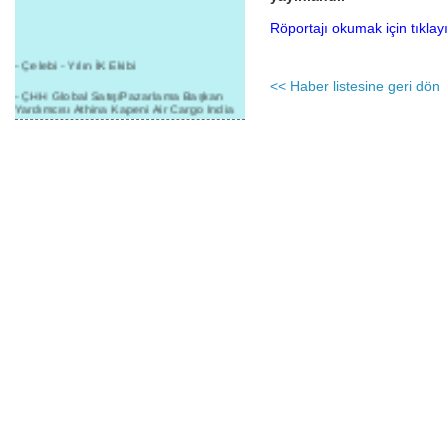
Röportajı okumak için tıklayı
- Çelebi - Yılın İK Ekibi
<< Haber listesine geri dön
- ÇHH Global Satış/Pazarlama Başkan
Yardımcısı Athina Kapeni Air Cargo India
etkinliğinde panele katıldı
- Çelebi Delhi Kargo'ya : Yılın Cargo
Hizmet Sağlayıcısı" Ödülü!
- 8.1.2016 / Çelebi Genel Müdürlük - Yeni
Yılın İlk Buluşması
- 1Goal/1Team/1Company- 8.1.2016 /
Çelebi Aviation Holding's First Event of the
New Year
- Çelebi Delhi Yer Hizmetleri'nden Cathay
Pacific Kargo'ya ramp hizmeti başladı
- ÇelebiNas'dan Cathay Pacific'e yolcu,
ramp, kargo, depolama hizmeti bir arada!
- Havaalanı Yer Hizmetleri kategorisinde
2015 Skalite Ödülü Çelebi Hava
Servisi'nin oldu!
- G20 Zirvesinde Çelebi Hava Servisi