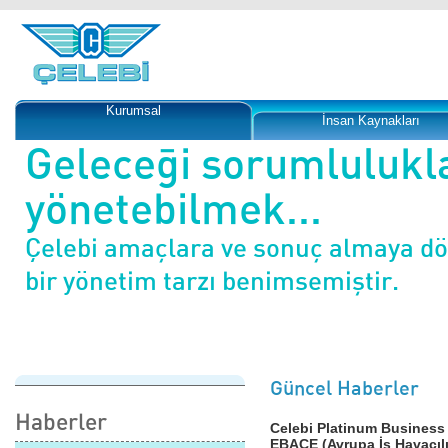
Kurumsal
İnsan Kaynakları
Geleceği sorumlulukl
yönetebilmek...
Çelebi amaçlara ve sonuç almaya d
bir yönetim tarzı benimsemiştir.
Güncel Haberler
Haberler
Celebi Platinum Business 
EBACE (Avrupa İş Havacılığ