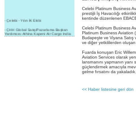
Celebi Platinum Business Av
prestijli İş Havacılığı etkinl
kentinde düzenlenen EBACE 
- Çelebi - Yılın İK Ekibi
Celebi Platinum Business Avi
- ÇHH Global Satış/Pazarlama Başkan
Platinum Business Aviation 
Yardımcısı Athina Kapeni Air Cargo India
etkinliğinde panele katıldı
Budapeşte ve Viyana Satış 
ve diğer yetkililerden oluşan
- Çelebi Delhi Kargo'ya : Yılın Cargo
Hizmet Sağlayıcısı" Ödülü!
Fuarda konuşan Eric Willems
Aviation Services olarak yen
- 8.1.2016 / Çelebi Genel Müdürlük - Yeni
lansmanını yapmanın yanı sıra
Yılın İlk Buluşması
güçlendirmek amacıyla mevcu
gelme fırsatını da yakaladık.
- 1Goal/1Team/1Company- 8.1.2016 /
Çelebi Aviation Holding's First Event of the
New Year
<< Haber listesine geri dön
- Çelebi Delhi Yer Hizmetleri'nden Cathay
Pacific Kargo'ya ramp hizmeti başladı
- ÇelebiNas'dan Cathay Pacific'e yolcu,
ramp, kargo, depolama hizmeti bir arada!
- Havaalanı Yer Hizmetleri kategorisinde
2015 Skalite Ödülü Çelebi Hava
Servisi'nin oldu!
- G20 Zirvesinde Çelebi Hava Servisi