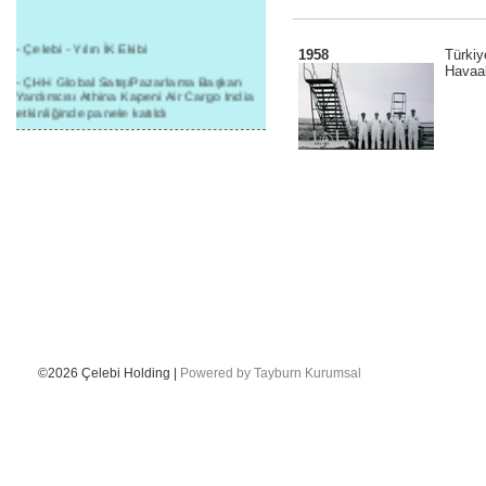
- Çelebi - Yılın İK Ekibi
1958
Türkiy
Havaal
- ÇHH Global Satış/Pazarlama Başkan
Yardımcısı Athina Kapeni Air Cargo India
etkinliğinde panele katıldı
- Çelebi Delhi Kargo'ya : Yılın Cargo
Hizmet Sağlayıcısı" Ödülü!
- 8.1.2016 / Çelebi Genel Müdürlük - Yeni
Yılın İlk Buluşması
- 1Goal/1Team/1Company- 8.1.2016 /
Çelebi Aviation Holding's First Event of the
New Year
- Çelebi Delhi Yer Hizmetleri'nden Cathay
Pacific Kargo'ya ramp hizmeti başladı
- ÇelebiNas'dan Cathay Pacific'e yolcu,
ramp, kargo, depolama hizmeti bir arada!
©2026 Çelebi Holding |
Powered by Tayburn Kurumsal
- Havaalanı Yer Hizmetleri kategorisinde
2015 Skalite Ödülü Çelebi Hava
Servisi'nin oldu!
- G20 Zirvesinde Çelebi Hava Servisi
Antalya İstasyonu Ekibinden Kusursuz
Hizmet!