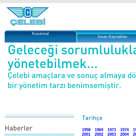
Kurumsal
İnsan Kaynakları
Geleceği sorumlulukl
yönetebilmek...
Çelebi amaçlara ve sonuç almaya d
bir yönetim tarzı benimsemiştir.
Tarihçe
Haberler
1958
1969
1973
1974
1
2001
2002
2003
2004
2