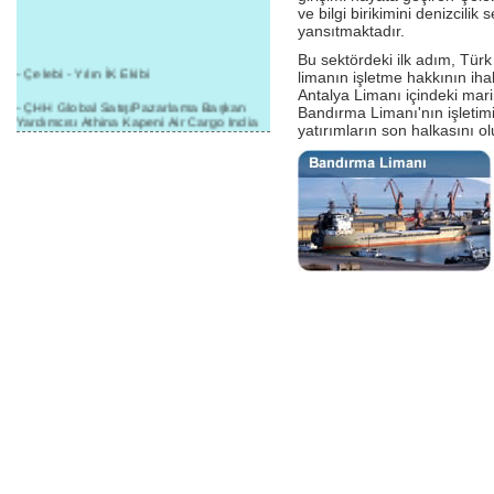
ve bilgi birikimini denizcilik
yansıtmaktadır.
Bu sektördeki ilk adım, Tür
- Çelebi - Yılın İK Ekibi
limanın işletme hakkının iha
Antalya Limanı içindeki marin
- ÇHH Global Satış/Pazarlama Başkan
Bandırma Limanı'nın işletim
Yardımcısı Athina Kapeni Air Cargo India
yatırımların son halkasını o
etkinliğinde panele katıldı
- Çelebi Delhi Kargo'ya : Yılın Cargo
Hizmet Sağlayıcısı" Ödülü!
- 8.1.2016 / Çelebi Genel Müdürlük - Yeni
Yılın İlk Buluşması
- 1Goal/1Team/1Company- 8.1.2016 /
Çelebi Aviation Holding's First Event of the
New Year
- Çelebi Delhi Yer Hizmetleri'nden Cathay
Pacific Kargo'ya ramp hizmeti başladı
- ÇelebiNas'dan Cathay Pacific'e yolcu,
ramp, kargo, depolama hizmeti bir arada!
- Havaalanı Yer Hizmetleri kategorisinde
2015 Skalite Ödülü Çelebi Hava
Servisi'nin oldu!
- G20 Zirvesinde Çelebi Hava Servisi