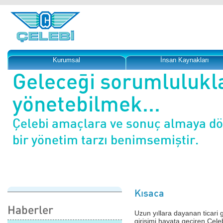
Kurumsal
İnsan Kaynakları
Geleceği sorumlulukl
yönetebilmek...
Çelebi amaçlara ve sonuç almaya d
bir yönetim tarzı benimsemiştir.
Kısaca
Haberler
Uzun yıllara dayanan ticari 
girişimi hayata geçiren Çele